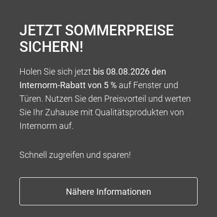
individuellen Stil.
JETZT SOMMERPREISE
SICHERN!
Holen Sie sich jetzt
bis 08.08.2026 den
Internorm-Rabatt von 5 %
auf Fenster und
Türen. Nutzen Sie den Preisvorteil und werten
Sie Ihr Zuhause mit Qualitätsprodukten von
Internorm auf.
INNOVATIONS- UND
TECHNOLOGIEFÜHRERSCHAFT
Schnell zugreifen und sparen!
Unermüdlicher Erfindergeist und Innovationskraft
machen uns zum Vorreiter der Branche, sodass wir
Ihnen Produkte und Lösungen am Puls der Zeit