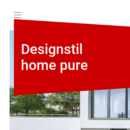
Designstil
home pure