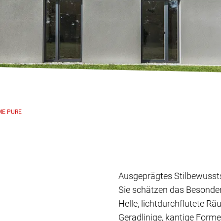
ME PURE
Ausgeprägtes Stilbewussts
Sie schätzen das Besondere
Helle, lichtdurchflutete Rä
Geradlinige, kantige Forme